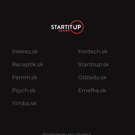
Interez.sk
Fontech.sk
Receptik.sk
Startitup.sk
Femm.sk
Odzadu.sk
Psych.sk
Emefka.sk
Yimba.sk
Podmienky používania