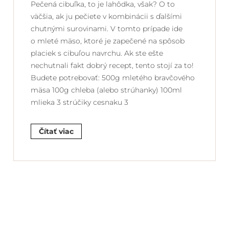
Pečená cibuľka, to je lahôdka, však? O to
väčšia, ak ju pečiete v kombinácii s ďalšími
chutnými surovinami. V tomto prípade ide
o mleté mäso, ktoré je zapečené na spôsob
placiek s cibuľou navrchu. Ak ste ešte
nechutnali fakt dobrý recept, tento stojí za to!
Budete potrebovať: 500g mletého bravčového
mäsa 100g chleba (alebo strúhanky) 100ml
mlieka 3 strúčiky cesnaku 3
Čítať viac