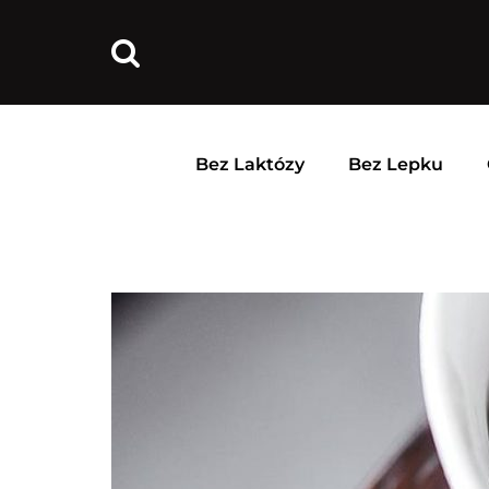
Bez Laktózy
Bez Lepku