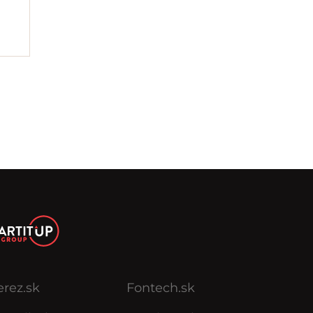
erez.sk
Fontech.sk