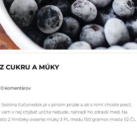
Z CUKRU A MÚKY
0 komentárov
. Sezóna čučoriedok je v plnom prúde a ak s nimi chcete piecť,
 vám v nej chýbať určite nebude, nahradí ho zdravší med. Na
sto 2 hrnčeky ovsenej múky 3 PL medu 150 gramov masla 1/2 ČL