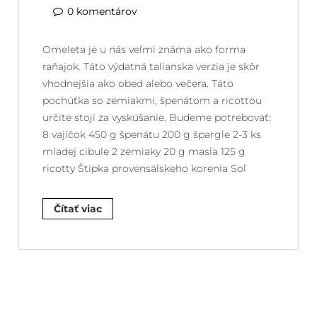
0 komentárov
Omeleta je u nás veľmi známa ako forma
raňajok. Táto výdatná talianska verzia je skôr
vhodnejšia ako obed alebo večera. Táto
pochúťka so zemiakmi, špenátom a ricottou
určite stojí za vyskúšanie. Budeme potrebovať:
8 vajíčok 450 g špenátu 200 g špargle 2-3 ks
mladej cibule 2 zemiaky 20 g masla 125 g
ricotty Štipka provensálskeho korenia Soľ
Čítať viac