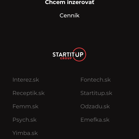
Chcem inzerovať
Cenník
Interez.sk
Fontech.sk
Receptik.sk
Startitup.sk
Femm.sk
Odzadu.sk
Psych.sk
Emefka.sk
Yimba.sk