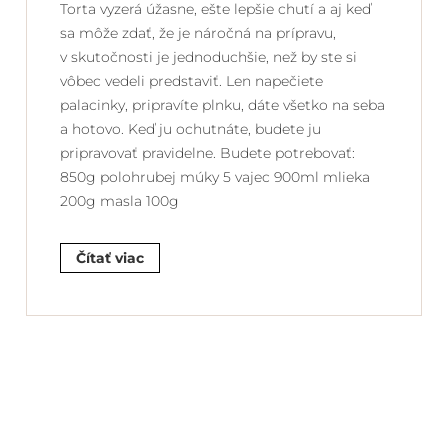
Torta vyzerá úžasne, ešte lepšie chutí a aj keď
sa môže zdať, že je náročná na prípravu,
v skutočnosti je jednoduchšie, než by ste si
vôbec vedeli predstaviť. Len napečiete
palacinky, pripravíte plnku, dáte všetko na seba
a hotovo. Keď ju ochutnáte, budete ju
pripravovať pravidelne. Budete potrebovať:
850g polohrubej múky 5 vajec 900ml mlieka
200g masla 100g
Čítať viac