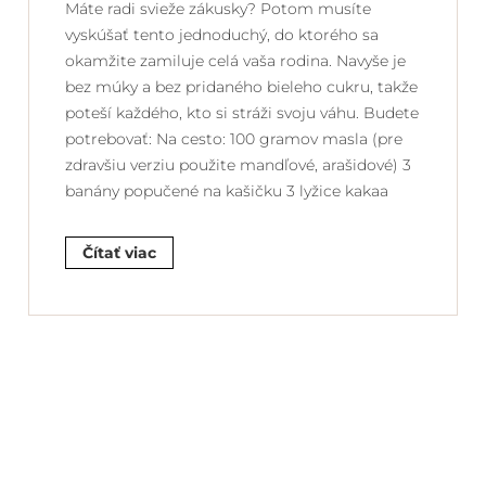
Máte radi svieže zákusky? Potom musíte
vyskúšať tento jednoduchý, do ktorého sa
okamžite zamiluje celá vaša rodina. Navyše je
bez múky a bez pridaného bieleho cukru, takže
poteší každého, kto si stráži svoju váhu. Budete
potrebovať: Na cesto: 100 gramov masla (pre
zdravšiu verziu použite mandľové, arašidové) 3
banány popučené na kašičku 3 lyžice kakaa
Čítať viac