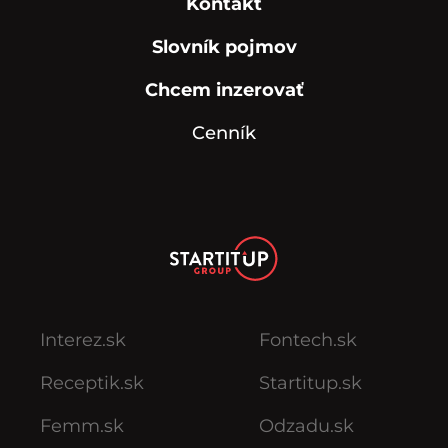
Kontakt
Slovník pojmov
Chcem inzerovať
Cenník
Interez.sk
Fontech.sk
Receptik.sk
Startitup.sk
Femm.sk
Odzadu.sk