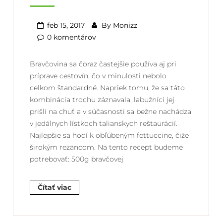
feb 15, 2017
By
Monizz
0 komentárov
Bravčovina sa čoraz častejšie používa aj pri
príprave cestovín, čo v minulosti nebolo
celkom štandardné. Napriek tomu, že sa táto
kombinácia trochu záznavala, labužníci jej
prišli na chuť a v súčasnosti sa bežne nachádza
v jedálnych lístkoch talianskych reštaurácií.
Najlepšie sa hodí k obľúbeným fettuccine, čiže
širokým rezancom. Na tento recept budeme
potrebovať: 500g bravčovej
Čítať viac