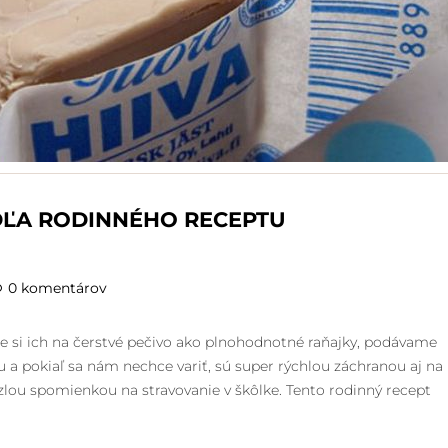
ĽA RODINNÉHO RECEPTU
0 komentárov
 si ich na čerstvé pečivo ako plnohodnotné raňajky, podávame
a pokiaľ sa nám nechce variť, sú super rýchlou záchranou aj na
zlou spomienkou na stravovanie v škôlke. Tento rodinný recept