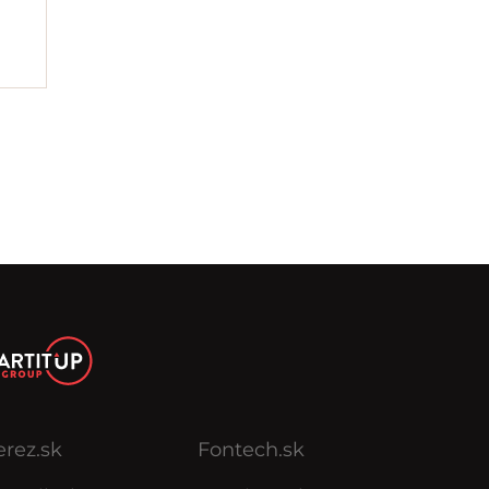
erez.sk
Fontech.sk