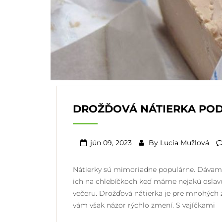
DROŽĎOVÁ NÁTIERKA POD
jún 09, 2023
By
Lucia Mužlová
Nátierky sú mimoriadne populárne. Dávame
ich na chlebíčkoch keď máme nejakú oslavu 
večeru. Drožďová nátierka je pre mnohých 
vám však názor rýchlo zmení. S vajíčkami