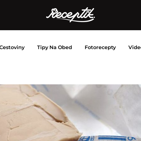
Cestoviny
Tipy Na Obed
Fotorecepty
Vide