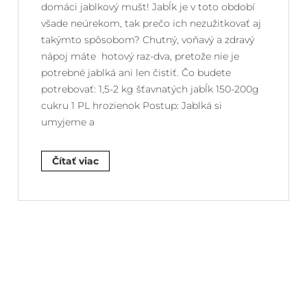
domáci jablkový mušt! Jabĺk je v toto období
všade neúrekom, tak prečo ich nezužitkovať aj
takýmto spôsobom? Chutný, voňavý a zdravý
nápoj máte hotový raz-dva, pretože nie je
potrebné jablká ani len čistiť. Čo budete
potrebovať: 1,5-2 kg šťavnatých jabĺk 150-200g
cukru 1 PL hrozienok Postup: Jablká si
umyjeme a
Čítať viac