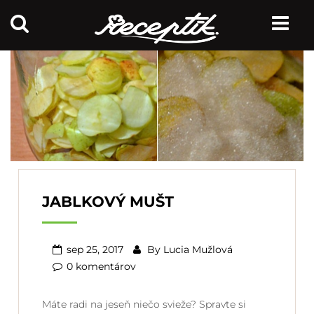
JABLKOVÝ MUŠT
sep 25, 2017
By
Lucia Mužlová
0 komentárov
Máte radi na jeseň niečo svieže? Spravte si