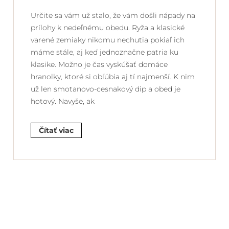
Určite sa vám už stalo, že vám došli nápady na
prílohy k nedeľnému obedu. Ryža a klasické
varené zemiaky nikomu nechutia pokiaľ ich
máme stále, aj keď jednoznačne patria ku
klasike. Možno je čas vyskúšať domáce
hranolky, ktoré si obľúbia aj tí najmenší. K nim
už len smotanovo-cesnakový dip a obed je
hotový. Navyše, ak
Čítať viac