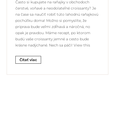
Často si kupujete na raňajky v obchodoch
čerstvé, voňavé a neodolateľné croissanty? Je
na čase sa naučiť robiť túto lahodnú raňajkovú
pochúťku doma! Možno si pomyslíte, že
príprava bude veľmi zdĺhavá a náročná, no
opak je pravdou. Máme recept, po ktorom
budú vaše croissanty jemné a cesto bude
krásne nadýchané. Nech sa páči! View this
Čítať viac