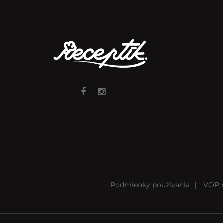
Podmienky používania
|
VOP r