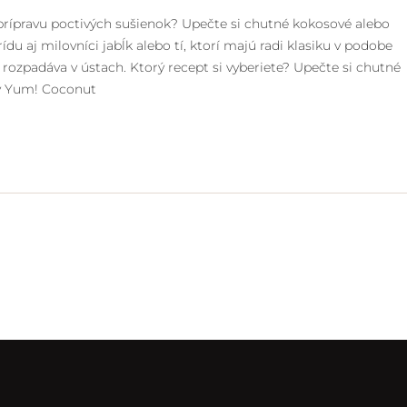
prípravu poctivých sušienok? Upečte si chutné kokosové alebo
du aj milovníci jabĺk alebo tí, ktorí majú radi klasiku v podobe
rozpadáva v ústach. Ktorý recept si vyberiete? Upečte si chutné
ky Yum! Coconut