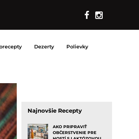
orecepty
Dezerty
Polievky
Najnovšie Recepty
AKO PRIPRAVIŤ
OBČERSTVENIE PRE
HOSTÍ S LAKTÓZOVOU