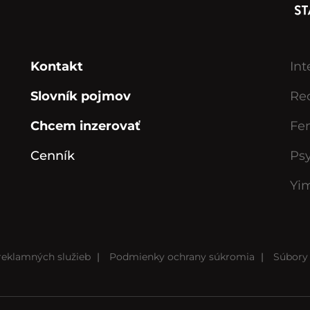
Kontakt
Int
Slovník pojmov
Rec
Chcem inzerovať
Fe
Cenník
Ps
Yi
eklamných služieb
|
Podmienky ochrany súkromia
|
Súbory 