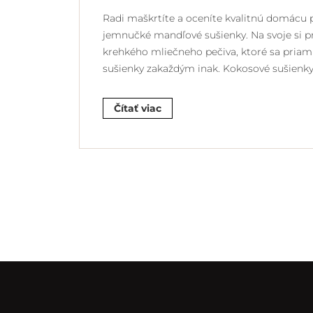
Radi maškrtíte a oceníte kvalitnú domácu 
jemnučké mandľové sušienky. Na svoje si prí
krehkého mliečneho pečiva, ktoré sa priam 
sušienky zakaždým inak. Kokosové sušien
Čítať viac