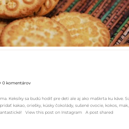
0 komentárov
ma. Keksíky sa budú hodiť pre deti ale aj ako maškrta ku káve. S
ridať kakao, oriešky, kúsky čokolády, sušené ovocie, kokos, mak,
fantastické! View this post on Instagram A post shared