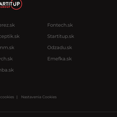
erez.sk
Fontech.sk
eptik.sk
Startitup.sk
mm.sk
Odzadu.sk
ych.sk
Emefka.sk
mba.sk
cookies
|
Nastavenia Cookies