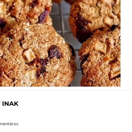
 INAK
mentárov