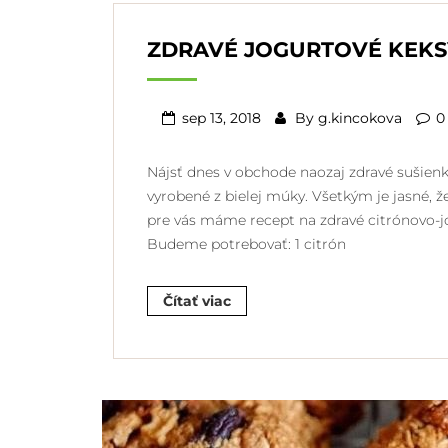
ZDRAVÉ JOGURTOVÉ KEKS
sep 13, 2018
By
g.kincokova
0
Nájsť dnes v obchode naozaj zdravé sušien
vyrobené z bielej múky. Všetkým je jasné, ž
pre vás máme recept na zdravé citrónovo-jog
Budeme potrebovať: 1 citrón
Čítať viac