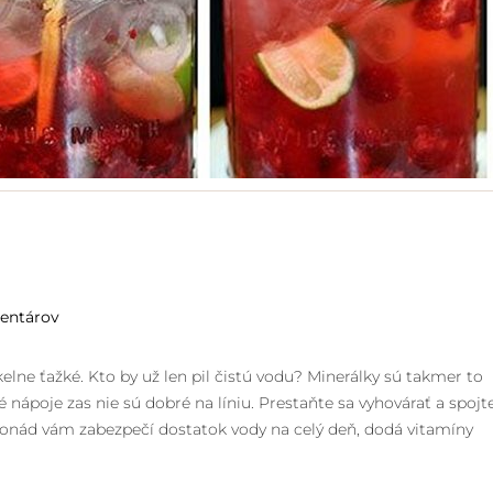
entárov
lne ťažké. Kto by už len pil čistú vodu? Minerálky sú takmer to
né nápoje zas nie sú dobré na líniu. Prestaňte sa vyhovárať a spojt
monád vám zabezpečí dostatok vody na celý deň, dodá vitamíny