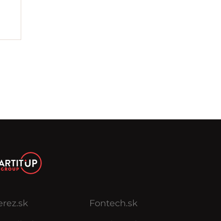
erez.sk
Fontech.sk