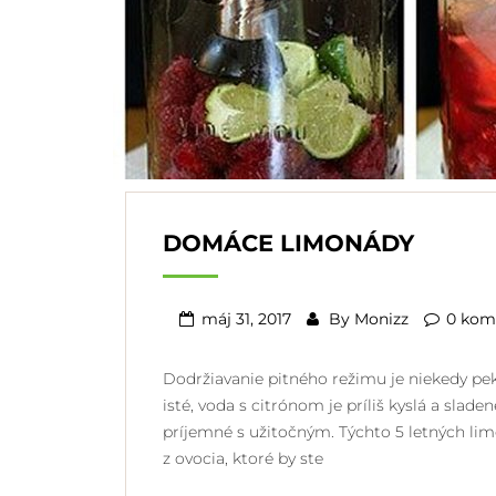
DOMÁCE LIMONÁDY
máj 31, 2017
By
Monizz
0 kom
Dodržiavanie pitného režimu je niekedy peke
isté, voda s citrónom je príliš kyslá a slade
príjemné s užitočným. Týchto 5 letných li
z ovocia, ktoré by ste