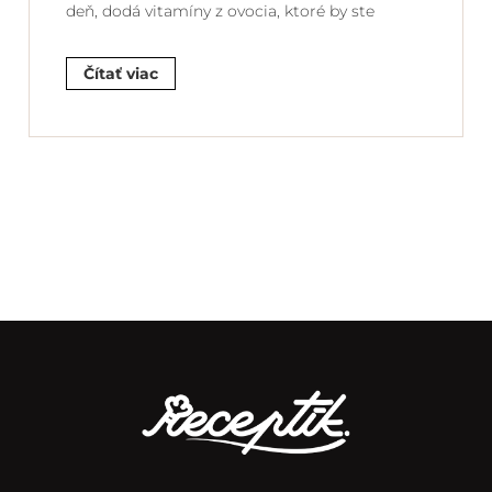
deň, dodá vitamíny z ovocia, ktoré by ste
Čítať viac