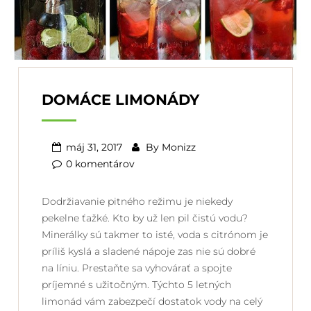
DOMÁCE LIMONÁDY
máj 31, 2017
By
Monizz
0 komentárov
Dodržiavanie pitného režimu je niekedy
pekelne ťažké. Kto by už len pil čistú vodu?
Minerálky sú takmer to isté, voda s citrónom je
príliš kyslá a sladené nápoje zas nie sú dobré
na líniu. Prestaňte sa vyhovárať a spojte
príjemné s užitočným. Týchto 5 letných
limonád vám zabezpečí dostatok vody na celý