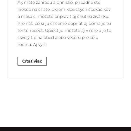
Ak máte záhradu a ohnisko, prípadne ste
niekde na chate, okrem klasických špekáčikov
a mäsa si môžete pripraviť aj chutnú živánku.
Pre náš, čo si ju chceme dopriať aj doma je tu
tento recept. Upiecť ju môžete aj v rúre a je to
skvelý tip na obed alebo večeru pre celú
rodinu. Aj vy si
Čítať viac