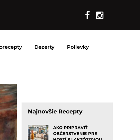
orecepty
Dezerty
Polievky
Najnovšie Recepty
AKO PRIPRAVIŤ
OBČERSTVENIE PRE
HOSTÍ S LAKTÓZOVOU