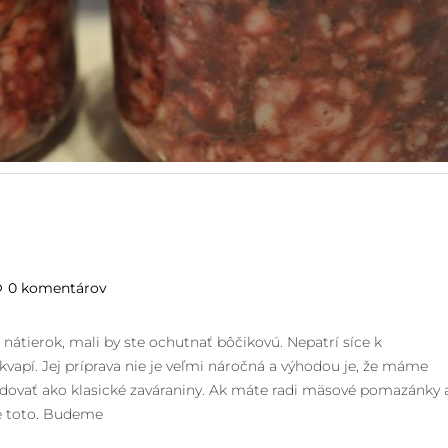
0 komentárov
nátierok, mali by ste ochutnať bôčikovú. Nepatrí síce k
kvapí. Jej príprava nie je veľmi náročná a výhodou je, že máme
dovať ako klasické zaváraniny. Ak máte radi mäsové pomazánky 
te toto. Budeme