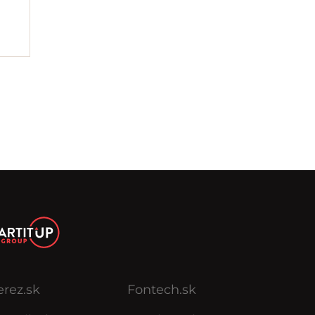
erez.sk
Fontech.sk