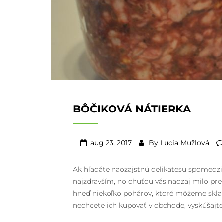
BÔČIKOVÁ NÁTIERKA
aug 23, 2017
By
Lucia Mužlová
Ak hľadáte naozajstnú delikatesu spomedzi 
najzdravším, no chuťou vás naozaj milo pre
hneď niekoľko pohárov, ktoré môžeme skla
nechcete ich kupovať v obchode, vyskúšaj