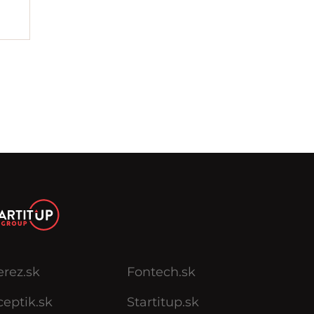
erez.sk
Fontech.sk
eptik.sk
Startitup.sk