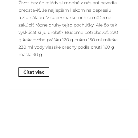
Život bez čokolády si mnohé z nás ani nevedia
predstaviť. Je najlepším liekom na depresiu
a zlú náladu. V supermarketoch si môžeme
zakúpiť rôzne druhy tejto pochúťky. Ale čo tak
vyskúšať si ju urobiť? Budeme potrebovať: 220
g kakaového prášku 120 g cukru 150 ml mlieka
230 ml vody vlašské orechy podľa chuti 160 g
masla 30 g
Čítať viac