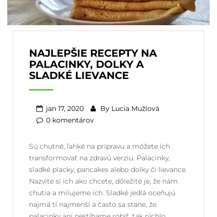
NAJLEPŠIE RECEPTY NA
PALACINKY, DOLKY A
SLADKÉ LIEVANCE
jan 17, 2020
By
Lucia Mužlová
0 komentárov
Sú chutné, ľahké na prípravu a môžete ich
transformovať na zdravú verziu. Palacinky,
sladké placky, pancakes alebo dolky či lievance.
Nazvite si ich ako chcete, dôležité je, že nám
chutia a milujeme ich. Sladké jedlá oceňujú
najmä tí najmenší a často sa stane, že
palacinky ani nestíhame robiť, tak rýchlo