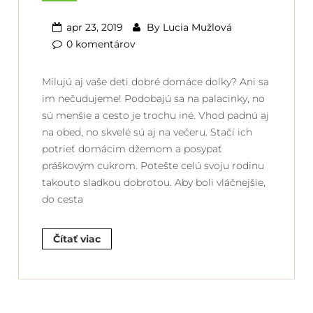
apr 23, 2019
By
Lucia Mužlová
0 komentárov
Milujú aj vaše deti dobré domáce dolky? Ani sa
im nečudujeme! Podobajú sa na palacinky, no
sú menšie a cesto je trochu iné. Vhod padnú aj
na obed, no skvelé sú aj na večeru. Stačí ich
potrieť domácim džemom a posypať
práškovým cukrom. Potešte celú svoju rodinu
takouto sladkou dobrotou. Aby boli vláčnejšie,
do cesta
Čítať viac