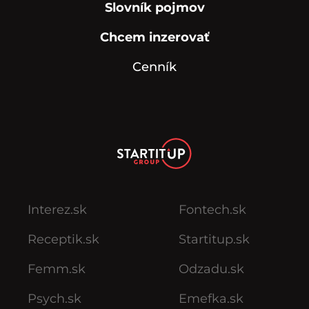
Slovník pojmov
Chcem inzerovať
Cenník
Interez.sk
Fontech.sk
Receptik.sk
Startitup.sk
Femm.sk
Odzadu.sk
Psych.sk
Emefka.sk