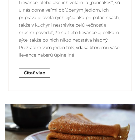
Lievance, alebo ako ich volám ja „pancakes“, sú
u nás doma veľmi obľúbeným jedlom. Ich
príprava je oveľa rýchlejšia ako pri palacinkách,
takže v kuchyni nestrávite celú večnosť a
musím povedať, že sú tieto lievance aj celkom
sýte, takže po nich nikto neostáva hladný.
Prezradím vám jeden trik, vďaka ktorému vaše
lievance naberú úplne iné
Čítať viac