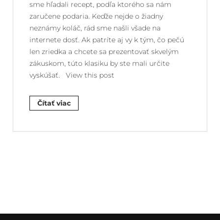
sme hľadali recept, podľa ktorého sa nám
zaručene podaria. Keďže nejde o žiadny
neznámy koláč, rád sme našli všade na
internete dosť. Ak patríte aj vy k tým, čo pečú
len zriedka a chcete sa prezentovať skvelým
zákuskom, túto klasiku by ste mali určite
vyskúšať. View this post
Čítať viac