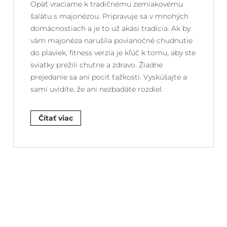
Opäť vraciame k tradičnému zemiakovému
šalátu s majonézou. Pripravuje sa v mnohých
domácnostiach a je to už akási tradícia. Ak by
vám majonéza narušila povianočné chudnutie
do plaviek, fitness verzia je kľúč k tomu, aby ste
sviatky prežili chutne a zdravo. Žiadne
prejedanie sa ani pocit ťažkosti. Vyskúšajte a
sami uvidíte, že ani nezbadáte rozdiel.
Čítať viac