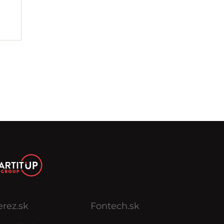
erez.sk
Fontech.sk