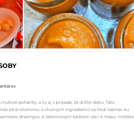
ÔSOBY
entárov
chuťové poháriky, a to aj v prípade, že držíte diétu. Táto
mes plná vitamínov a chutných ingrediencií sa hodí takmer ku
amiesto dresingov, k zeleninovým šalátom ale i k mäsu, môžete