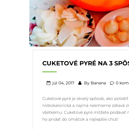
CUKETOVÉ PYRÉ NA 3 SP
júl 04, 2017
By
Banana
0 kom
Cuketové pyré je skvelý spôsob, ako potešiť 
nízkokalorická a najmä nesmierne zdravá z
všetkému. Cuketové pyré môžete podávať n
ho pridať do omáčok a najlepšie chutí