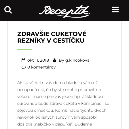
ZDRAVŠIE CUKETOVÉ
REZNÍKY V CESTÍČKU
okt 11, 2018
By
g.kincokova
0 komentárov
Ak sú všetci u vás doma hladní a vám už
nenapadá nič, čo by ste mohli pripraviť na
večeru, máme pre vás jeden tip. Základnou
surovinou bude zdravá cuketa v kombinácii so
sójovou omáčkou. Kombinácia týchto dvoch
navonok odlišných surovín vám spôsobí
doslova „nebíčko v papuľke“. Budeme