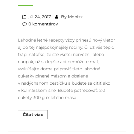
júl 24, 2017
By
Monizz
0 komentárov
Lahodné letné recepty vždy prinesú nový vietor
aj do tej najspokojnejšej rodiny. Či už vás teplo
trápi natoľko, že ste všetci nervózni, alebo
naopak, už sa lepšie ani nemôžete mať,
vyskúšajte doma pripraviť tieto lahodné
cuketky plnené mäsom a obalené
v nadýchanom cestíčku a budete sa cítiť ako
v kulinárskom sne. Budete potrebovať: 2-3
cukety 300 g mletého mäsa
Čítať viac