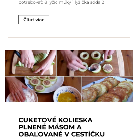
potrebovať: 8 lyžíc múky 1 lyžička sóda 2
Čítať viac
CUKETOVÉ KOLIESKA
PLNENÉ MÄSOM A
OBAĽOVANÉ V CESTÍČKU