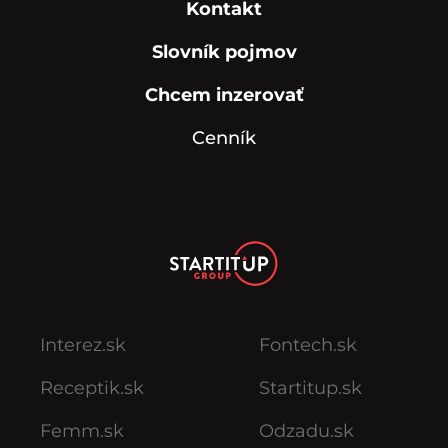
Kontakt
Slovník pojmov
Chcem inzerovať
Cenník
Interez.sk
Fontech.sk
Receptik.sk
Startitup.sk
Femm.sk
Odzadu.sk