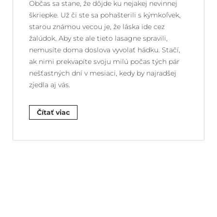
Občas sa stane, že dôjde ku nejakej nevinnej
škriepke. Už či ste sa pohašterili s kýmkoľvek,
starou známou vecou je, že láska ide cez
žalúdok. Aby ste ale tieto lasagne spravili,
nemusíte doma doslova vyvolať hádku. Stačí,
ak nimi prekvapíte svoju milú počas tých pár
nešťastných dní v mesiaci, kedy by najradšej
zjedla aj vás.
Čítať viac