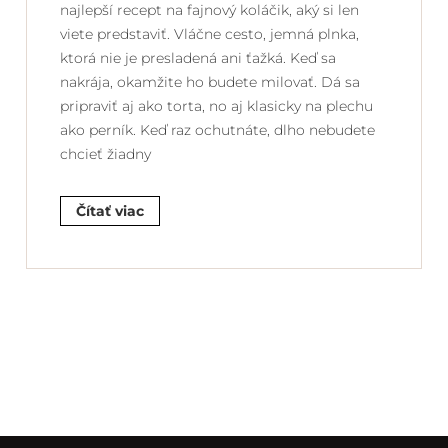
najlepší recept na fajnový koláčik, aký si len
viete predstaviť. Vláčne cesto, jemná plnka,
ktorá nie je presladená ani ťažká. Keď sa
nakrája, okamžite ho budete milovať. Dá sa
pripraviť aj ako torta, no aj klasicky na plechu
ako perník. Keď raz ochutnáte, dlho nebudete
chcieť žiadny
Čítať viac