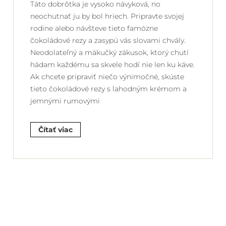
Táto dobrôtka je vysoko návyková, no
neochutnať ju by bol hriech. Pripravte svojej
rodine alebo návšteve tieto famózne
čokoládové rezy a zasypú vás slovami chvály.
Neodolateľný a mäkučký zákusok, ktorý chutí
hádam každému sa skvele hodí nie len ku káve.
Ak chcete pripraviť niečo výnimočné, skúste
tieto čokoládové rezy s lahodným krémom a
jemnými rumovými
Čítať viac