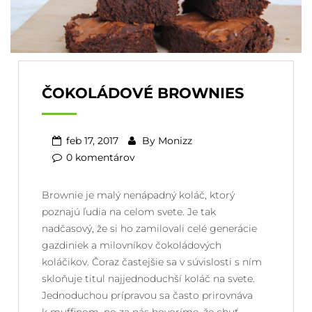
ČOKOLÁDOVÉ BROWNIES
feb 17, 2017
By
Monizz
0 komentárov
Brownie je malý nenápadný koláč, ktorý
poznajú ľudia na celom svete. Je tak
nadčasový, že si ho zamilovali celé generácie
gazdiniek a milovníkov čokoládových
koláčikov. Čoraz častejšie sa v súvislosti s ním
skloňuje titul najjednoduchší koláč na svete.
Jednoduchou prípravou sa často prirovnáva