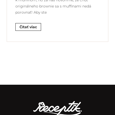
k muffinom, no za nás hovoríme, že chuť
originálneho brownie sa s muffinami nedá
porovnať! Aby ste
Čítať viac