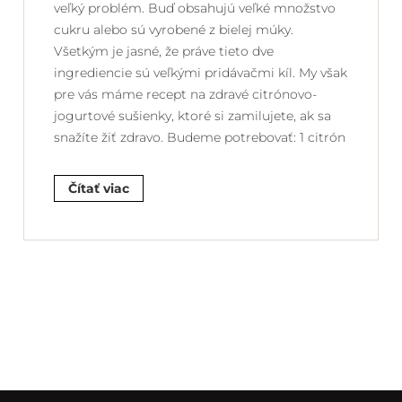
veľký problém. Buď obsahujú veľké množstvo
cukru alebo sú vyrobené z bielej múky.
Všetkým je jasné, že práve tieto dve
ingrediencie sú veľkými pridávačmi kíl. My však
pre vás máme recept na zdravé citrónovo-
jogurtové sušienky, ktoré si zamilujete, ak sa
snažíte žiť zdravo. Budeme potrebovať: 1 citrón
Čítať viac