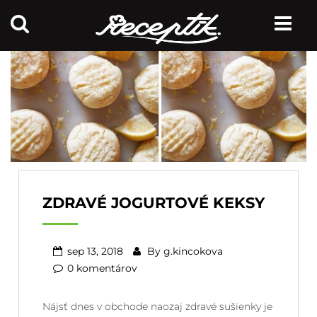
ZDRAVÉ JOGURTOVÉ KEKSY
sep 13, 2018
By
g.kincokova
0 komentárov
Nájsť dnes v obchode naozaj zdravé sušienky je