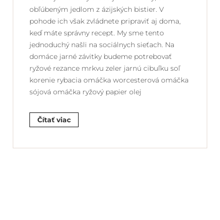
obľúbeným jedlom z ázijských bistier. V
pohode ich však zvládnete pripraviť aj doma,
keď máte správny recept. My sme tento
jednoduchý našli na sociálnych sieťach. Na
domáce jarné závitky budeme potrebovať
ryžové rezance mrkvu zeler jarnú cibuľku soľ
korenie rybacia omáčka worcesterová omáčka
sójová omáčka ryžový papier olej
Čítať viac