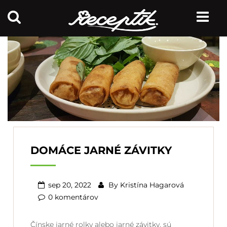
DOMÁCE JARNÉ ZÁVITKY
sep 20, 2022
By
Kristína Hagarová
0 komentárov
Čínske jarné rolky alebo jarné závitky, sú