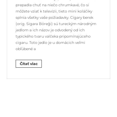
prepadla chuť na niečo chrumkavé, čo si
môžete vziať k televízii, tieto mini koláčiky
splnia všetky vaše požiadavky. Cigary berek
(orig. Sigara Böreği) sú tureckým národným
jedlom a ich názov je odvodený od ich
typického tvaru valčeka pripomínajúceho
cigaru. Toto jedlo je u domácich veľmi
obľúbené a
Čítať viac