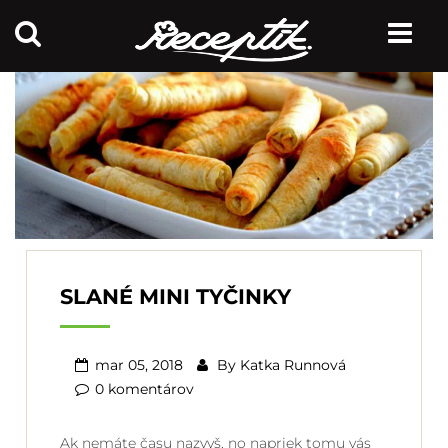
SLANÉ MINI TYČINKY
mar 05, 2018
By
Katka Runnová
0 komentárov
Ak nemáte času nazvyš, no napriek tomu vás