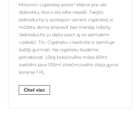
Milovníci cigánskej pozor! Máme pre vás
dobrotku, ktorú ste ešte nejedli. Takýto
jednoduchý a vynikajúci variant cigánskej si
môžete doma pripraviť bez menšej roboty.
Jednoducho ju dajte piecť aj so zemiakmi
v pekáči. Tzv. Cigánsku v kastróle si zamiluje
každý gurmán. Na cigánsku budeme
potrebovať: 1,5kg bravčového mäsa 60ml
svetlého piva 100ml slnečnicového oleja gyros
korenie 1 PL
Čítať viac