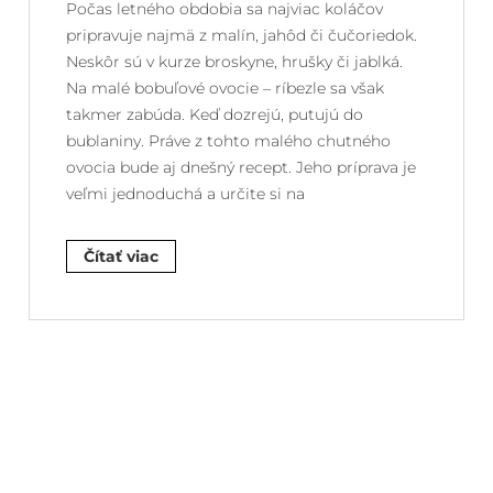
Počas letného obdobia sa najviac koláčov
pripravuje najmä z malín, jahôd či čučoriedok.
Neskôr sú v kurze broskyne, hrušky či jablká.
Na malé bobuľové ovocie – ríbezle sa však
takmer zabúda. Keď dozrejú, putujú do
bublaniny. Práve z tohto malého chutného
ovocia bude aj dnešný recept. Jeho príprava je
veľmi jednoduchá a určite si na
Čítať viac