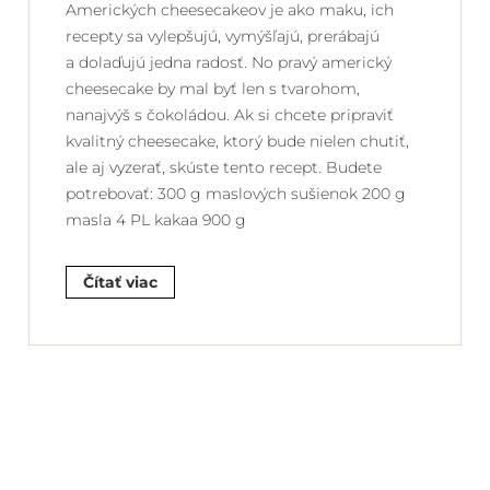
Amerických cheesecakeov je ako maku, ich
recepty sa vylepšujú, vymýšľajú, prerábajú
a dolaďujú jedna radosť. No pravý americký
cheesecake by mal byť len s tvarohom,
nanajvýš s čokoládou. Ak si chcete pripraviť
kvalitný cheesecake, ktorý bude nielen chutiť,
ale aj vyzerať, skúste tento recept. Budete
potrebovať: 300 g maslových sušienok 200 g
masla 4 PL kakaa 900 g
Čítať viac