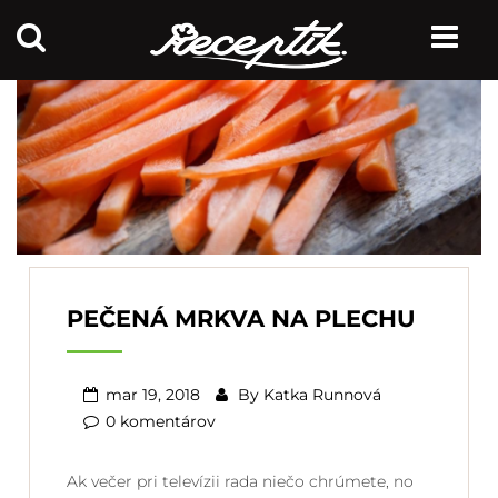
PEČENÁ MRKVA NA PLECHU
mar 19, 2018
By
Katka Runnová
0 komentárov
Ak večer pri televízii rada niečo chrúmete, no