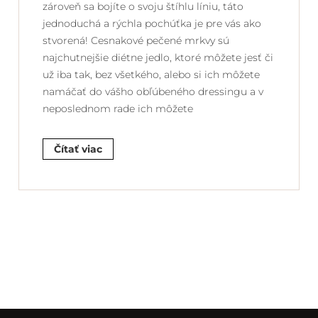
zároveň sa bojíte o svoju štíhlu líniu, táto
jednoduchá a rýchla pochúťka je pre vás ako
stvorená! Cesnakové pečené mrkvy sú
najchutnejšie diétne jedlo, ktoré môžete jesť či
už iba tak, bez všetkého, alebo si ich môžete
namáčať do vášho obľúbeného dressingu a v
neposlednom rade ich môžete
Čítať viac