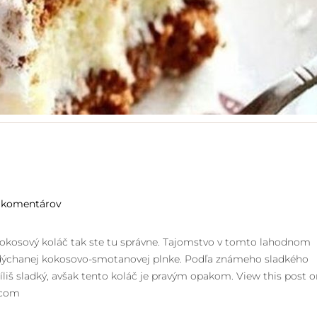
 komentárov
 kokosový koláč tak ste tu správne. Tajomstvo v tomto lahodnom
nadýchanej kokosovo-smotanovej plnke. Podľa známeho sladkého
íliš sladký, avšak tento koláč je pravým opakom. View this post 
icom