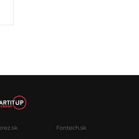
erez.sk
Fontech.sk