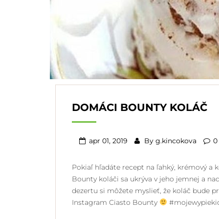
DOMÁCI BOUNTY KOLÁČ
apr 01, 2019
By
g.kincokova
0
Pokiaľ hľadáte recept na ľahký, krémový a
Bounty koláči sa ukrýva v jeho jemnej a 
dezertu si môžete myslieť, že koláč bude pr
Instagram Ciasto Bounty
#mojewypiek