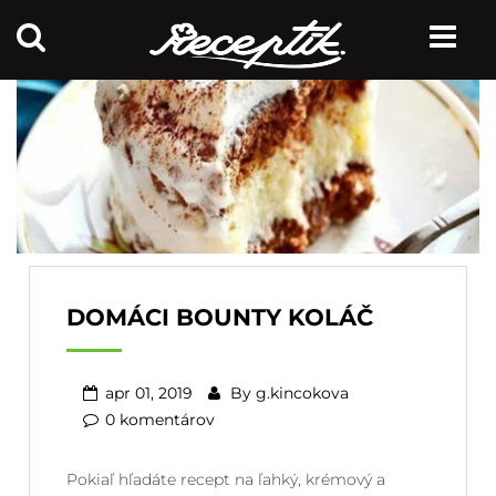
DOMÁCI BOUNTY KOLÁČ
apr 01, 2019
By
g.kincokova
0 komentárov
Pokiaľ hľadáte recept na ľahký, krémový a