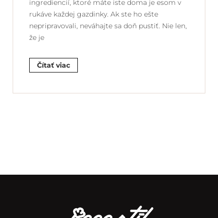
ingrediencií, ktoré máte iste doma je esom v
rukáve každej gazdinky. Ak ste ho ešte
nepripravovali, neváhajte sa doň pustiť. Nie len,
že je
Čítať viac