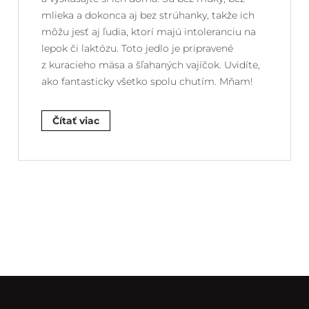
mlieka a dokonca aj bez strúhanky, takže ich
môžu jesť aj ľudia, ktorí majú intoleranciu na
lepok či laktózu. Toto jedlo je pripravené
z kuracieho mäsa a šľahaných vajíčok. Uvidíte,
ako fantasticky všetko spolu chutím. Mňam!
Čítať viac