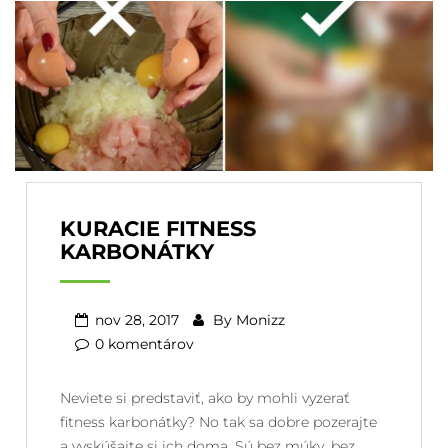
KURACIE FITNESS
KARBONÁTKY
nov 28, 2017
By
Monizz
0 komentárov
Neviete si predstaviť, ako by mohli vyzerať
fitness karbonátky? No tak sa dobre pozerajte
a vyskúšajte si ich doma. Sú bez múky, bez