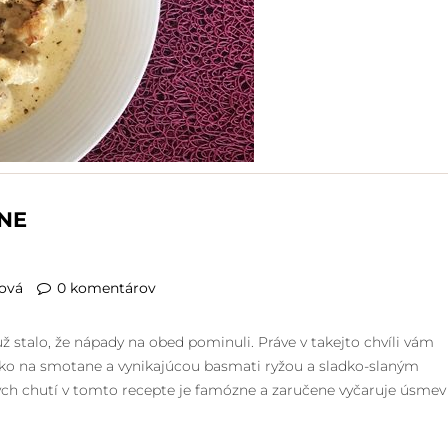
NE
ková
0 komentárov
už stalo, že nápady na obed pominuli. Práve v takejto chvíli vám
o na smotane a vynikajúcou basmati ryžou a sladko-slaným
ch chutí v tomto recepte je famózne a zaručene vyčaruje úsmev