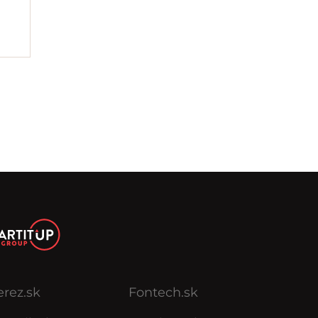
erez.sk
Fontech.sk