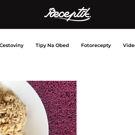
Cestoviny
Tipy Na Obed
Fotorecepty
Vide