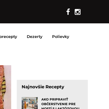
orecepty
Dezerty
Polievky
Najnovšie Recepty
AKO PRIPRAVIŤ
OBČERSTVENIE PRE
HOSTÍ S LAKTÓZOVOU