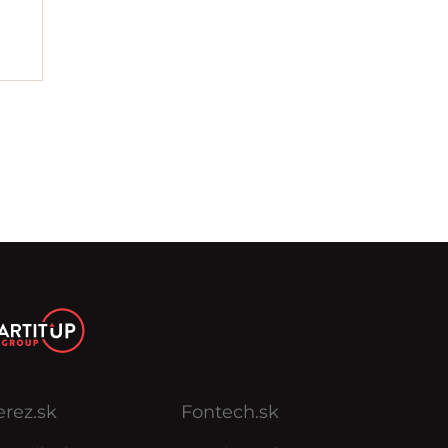
erez.sk
Fontech.sk