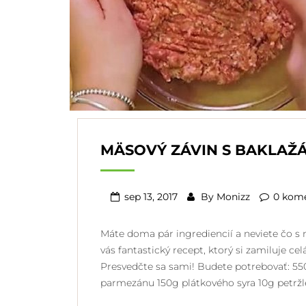
MÄSOVÝ ZÁVIN S BAKLAŽ
sep 13, 2017
By
Monizz
0 kom
Máte doma pár ingrediencií a neviete čo s
vás fantastický recept, ktorý si zamiluje cel
Presvedčte sa sami! Budete potrebovať: 5
parmezánu 150g plátkového syra 10g petržl