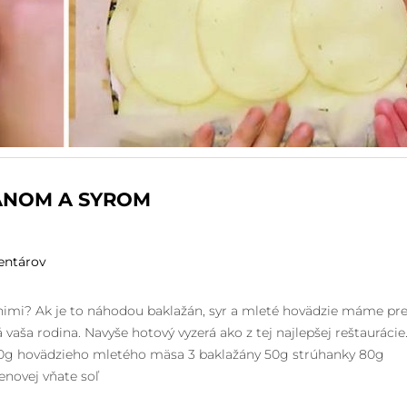
ÁNOM A SYROM
entárov
 nimi? Ak je to náhodou baklažán, syr a mleté hovädzie máme pr
á vaša rodina. Navyše hotový vyzerá ako z tej najlepšej reštaurácie
50g hovädzieho mletého mäsa 3 baklažány 50g strúhanky 80g
enovej vňate soľ