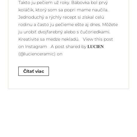
Takto ju pečiem už roky. Bábovka bol prvý
koláčik, ktorý som sa popri mame naučila.
Jednoduchý a rýchly recept si získal celú
rodinu a často ju pečieme ešte aj dnes. Môžete
ju urobiť dvojfarebný alebo s čučoriedkami.
Kreativite sa medze nekladú. View this post
on Instagram A post shared by 𝐋𝐔𝐂𝐈𝐄𝐍
(@lucienceramic) on
Čítať viac