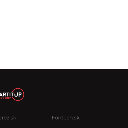
erez.sk
Fontech.sk