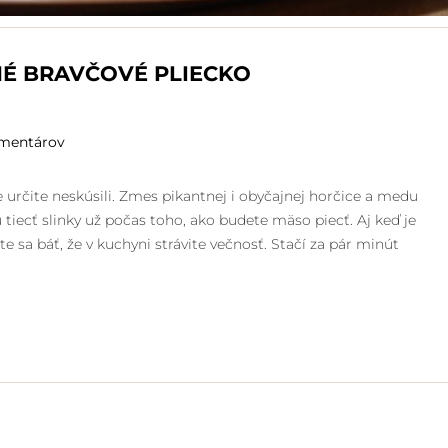
É BRAVČOVÉ PLIECKO
mentárov
určite neskúsili. Zmes pikantnej i obyčajnej horčice a medu
tiecť slinky už počas toho, ako budete mäso piecť. Aj keď je
e sa báť, že v kuchyni strávite večnosť. Stačí za pár minút