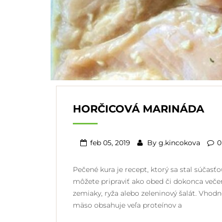
HORČICOVÁ MARINÁDA
feb 05, 2019
By
g.kincokova
0
Pečené kura je recept, ktorý sa stal súčasť
môžete pripraviť ako obed či dokonca veče
zemiaky, ryža alebo zeleninový šalát. Vhodno
mäso obsahuje veľa proteínov a