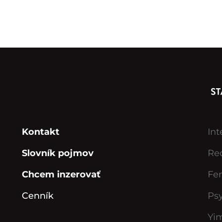
Kontakt
Int
Slovník pojmov
Rec
Chcem inzerovať
Fe
Cenník
Ps
Yi