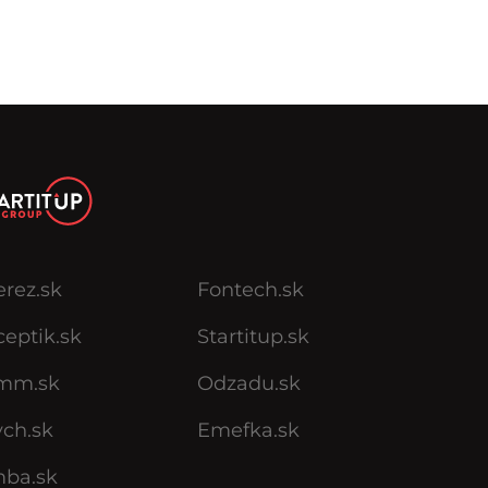
erez.sk
Fontech.sk
eptik.sk
Startitup.sk
mm.sk
Odzadu.sk
ych.sk
Emefka.sk
mba.sk