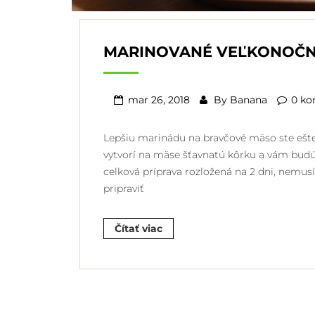
MARINOVANÉ VEĽKONOČN
mar 26, 2018
By
Banana
0 ko
Lepšiu marinádu na bravčové mäso ste ešte 
vytvorí na mäse šťavnatú kôrku a vám budú 
celková príprava rozložená na 2 dni, nemusít
pripraviť
Čítať viac