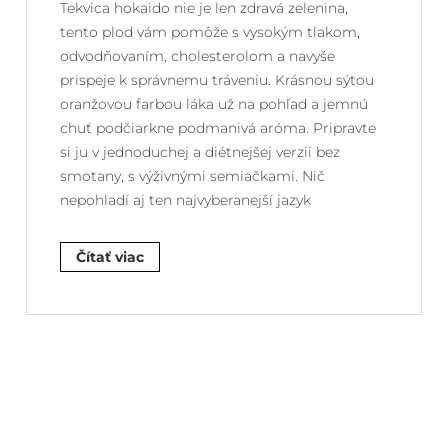
Tekvica hokaido nie je len zdravá zelenina,
tento plod vám pomôže s vysokým tlakom,
odvodňovaním, cholesterolom a navyše
prispeje k správnemu tráveniu. Krásnou sýtou
oranžovou farbou láka už na pohľad a jemnú
chuť podčiarkne podmanivá aróma. Pripravte
si ju v jednoduchej a diétnejšej verzii bez
smotany, s výživnými semiačkami. Nič
nepohladí aj ten najvyberanejší jazyk
Čítať viac