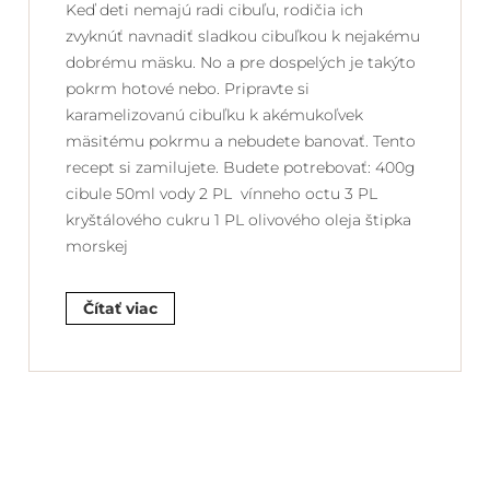
Keď deti nemajú radi cibuľu, rodičia ich
zvyknúť navnadiť sladkou cibuľkou k nejakému
dobrému mäsku. No a pre dospelých je takýto
pokrm hotové nebo. Pripravte si
karamelizovanú cibuľku k akémukoľvek
mäsitému pokrmu a nebudete banovať. Tento
recept si zamilujete. Budete potrebovať: 400g
cibule 50ml vody 2 PL vínneho octu 3 PL
kryštálového cukru 1 PL olivového oleja štipka
morskej
Čítať viac