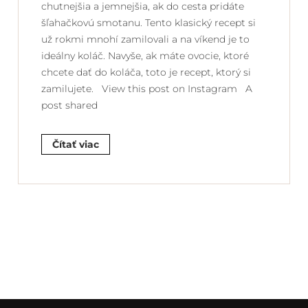
chutnejšia a jemnejšia, ak do cesta pridáte
šľahačkovú smotanu. Tento klasický recept si
už rokmi mnohí zamilovali a na víkend je to
ideálny koláč. Navyše, ak máte ovocie, ktoré
chcete dať do koláča, toto je recept, ktorý si
zamilujete. View this post on Instagram A
post shared
Čítať viac