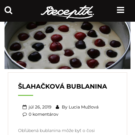
ŠLAHAČKOVÁ BUBLANINA
júl 26, 2019
By
Lucia Mužlová
0 komentárov
Obľúbená bublanina môže byť o čosi