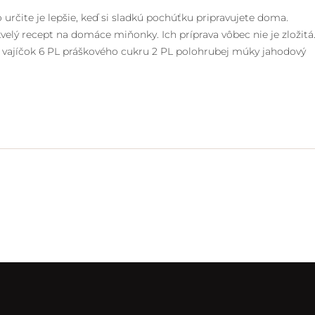
určite je lepšie, keď si sladkú pochúťku pripravujete doma.
velý recept na domáce miňonky. Ich príprava vôbec nie je zložitá
ajíčok 6 PL práškového cukru 2 PL polohrubej múky jahodový