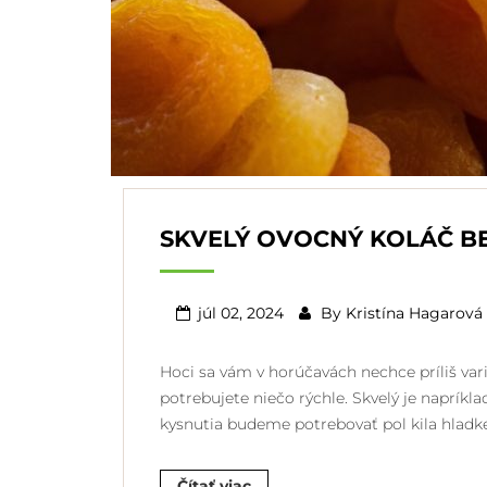
SKVELÝ OVOCNÝ KOLÁČ B
júl 02, 2024
By
Kristína Hagarová
Hoci sa vám v horúčavách nechce príliš variť
potrebujete niečo rýchle. Skvelý je napríkl
kysnutia budeme potrebovať pol kila hladke
Čítať viac