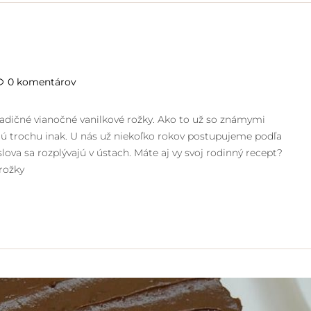
0 komentárov
radičné vianočné vanilkové rožky. Ako to už so známymi
ujú trochu inak. U nás už niekoľko rokov postupujeme podľa
lova sa rozplývajú v ústach. Máte aj vy svoj rodinný recept?
rožky