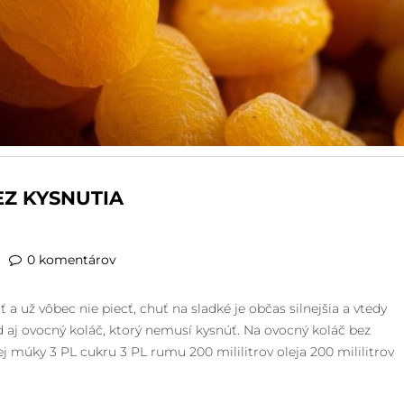
EZ KYSNUTIA
0 komentárov
 a už vôbec nie piecť, chuť na sladké je občas silnejšia a vtedy
ad aj ovocný koláč, ktorý nemusí kysnúť. Na ovocný koláč bez
j múky 3 PL cukru 3 PL rumu 200 mililitrov oleja 200 mililitrov