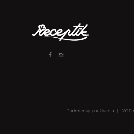
Podmienky používania
|
VOP r