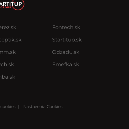
erez.sk
Fontech.sk
eptik.sk
Startitup.sk
mm.sk
Odzadu.sk
ych.sk
Emefka.sk
mba.sk
cookies
|
Nastavenia Cookies