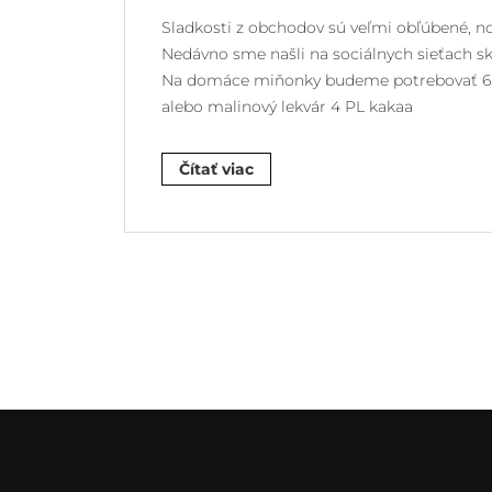
Sladkosti z obchodov sú veľmi obľúbené, no 
Nedávno sme našli na sociálnych sieťach sk
Na domáce miňonky budeme potrebovať 6 v
alebo malinový lekvár 4 PL kakaa
Čítať viac