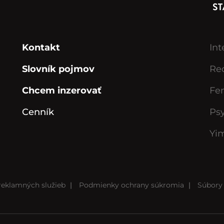
Kontakt
Int
Slovník pojmov
Rec
Chcem inzerovať
Fe
Cenník
Ps
Yi
eklamných služieb
|
Podmienky ochrany súkromia
|
Súbory 