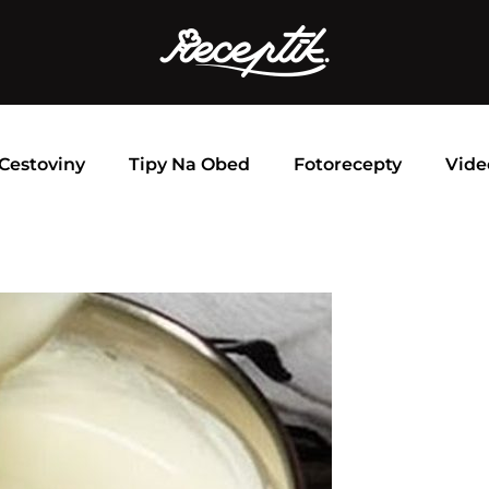
Cestoviny
Tipy Na Obed
Fotorecepty
Vide