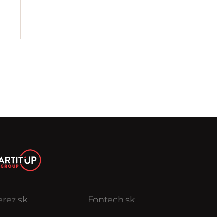
erez.sk
Fontech.sk