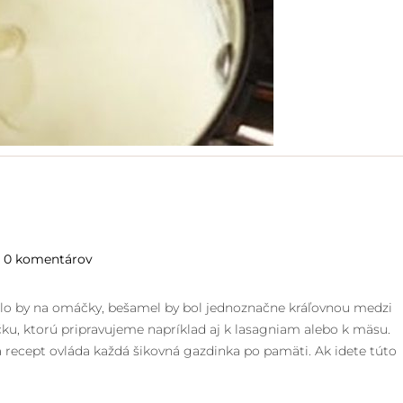
0 komentárov
 došlo by na omáčky, bešamel by bol jednoznačne kráľovnou medzi
u, ktorú pripravujeme napríklad aj k lasagniam alebo k mäsu.
a recept ovláda každá šikovná gazdinka po pamäti. Ak idete túto