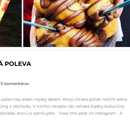
Á POLEVA
0 komentárov
 palacinky alebo nejaký dezert, ktorý chcete poliať niečím extra.
pping z obchodu. V tomto recepte vás nečaká žiadny kukuričný
čokoláda, ktorú si zamilujete. View this post on Instagram A