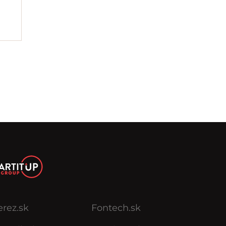
erez.sk
Fontech.sk