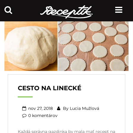
CESTO NA LINECKÉ
nov 27, 2018
By
Lucia Mužlová
0 komentárov
Každá správna gazdinka by mala mať recept na